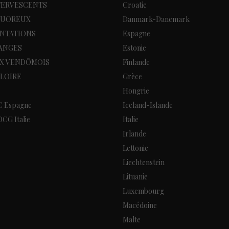
FERVESCENTS
Croatie
QUOREUX
Danmark-Danemark
NTATIONS
Espagne
RANGES
Estonie
X VENDÔMOIS
Finlande
LOIRE
Grèce
Hongrie
C Espagne
Iceland-Islande
CG Italie
Italie
Irlande
Lettonie
Liechtenstein
Lituanie
Luxembourg
Macédoine
Malte