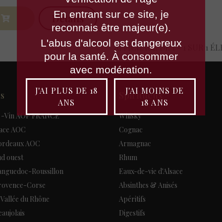
En entrant sur ce site, je
Détails
reconnais être majeur(e).
L'abus d'alcool est dangereux
AFFICHAGE DE 1 - 1 SUR 1 É
pour la santé. À consommer
avec modération.
J'AI PLUS DE 18
J'AI MOINS DE
ns
Spiritueux
ANS
18 ANS
 -Vin AOP FRANCE
Whisky
sace AOC
Cognac
Bordeaux AOC
Armagnac
ud ouest
Rhum
Languedoc-Roussillon
Eaux-de-vie d'Alsace
Provence-Corse
Absinthes & Anisés
a Vallée du Rhône
Apéritifs
eaujolais
Digestifs