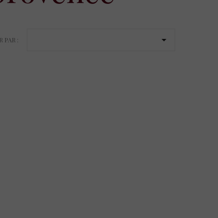

 PAR :