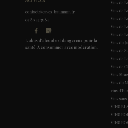
Vins de 
Vins de B
contact@caves-baumann.fr
Vins de 
03 89 42 35 84
Vins de 
Vins de 
L'abus d'alcool est dangereux pour la
Vins du J
santé. À consommer avec modération.
Vins de S
Vins de L
Vins de 
Vins Mou
Vins du 
vins d'Eu
Vins sans
VINS BL
VINS RO
VINS RO