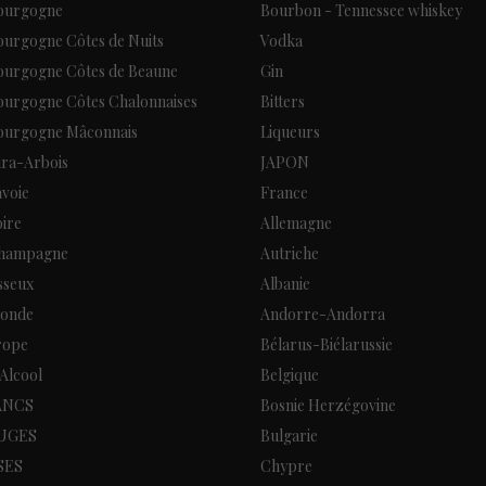
Bourgogne
Bourbon - Tennessee whiskey
ourgogne Côtes de Nuits
Vodka
Bourgogne Côtes de Beaune
Gin
Bourgogne Côtes Chalonnaises
Bitters
Bourgogne Mâconnais
Liqueurs
ura-Arbois
JAPON
avoie
France
oire
Allemagne
Champagne
Autriche
sseux
Albanie
Monde
Andorre-Andorra
rope
Bélarus-Biélarussie
 Alcool
Belgique
ANCS
Bosnie Herzégovine
UGES
Bulgarie
SES
Chypre