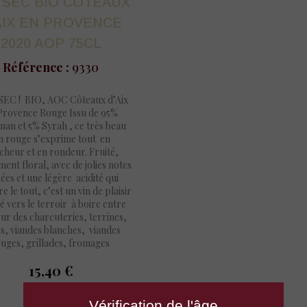
 SEC BIO COTEAUX
AIX EN PROVENCE
2020 AOP 75CL
Référence :
9330
EC ! BIO, AOC Côteaux d’Aix
Provence Rouge Issu de 95%
nan et 5% Syrah , ce très beau
n rouge s’exprime tout en
îcheur et en rondeur. Fruité,
ent floral, avec de jolies notes
ées et une légère acidité qui
re le tout, c’est un vin de plaisir
é vers le terroir à boire entre
sur des charcuteries, terrines,
s, viandes blanches, viandes
uges, grillades, fromages
15,40 €
prix
Vérification de l'âge