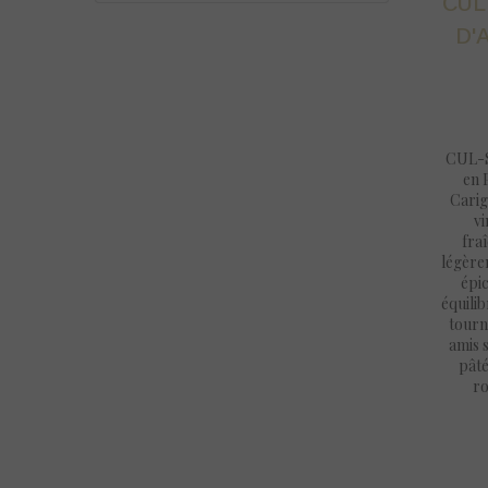
CUL
D'
CUL-S
en 
Carig
vi
fra
légèrem
épic
équilib
tourn
amis 
pâté
ro