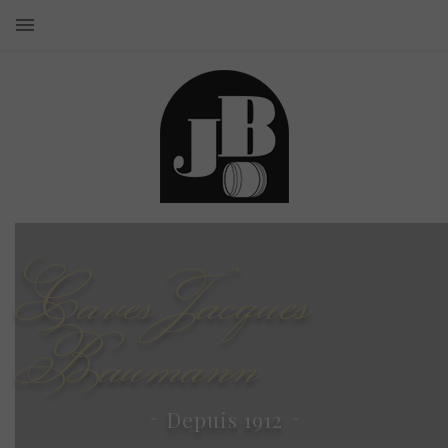
Caves Jacques
Baumann
Depuis 1912