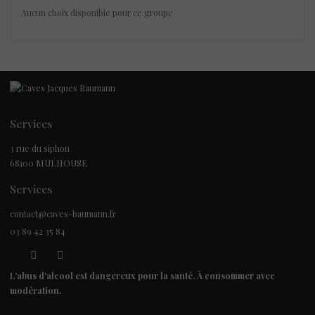
Aucun choix disponible pour ce groupe
Services
3 rue du siphon
68100 MULHOUSE
Services
contact@caves-baumann.fr
03 89 42 35 84
L'abus d'alcool est dangereux pour la santé. À consommer avec
modération.