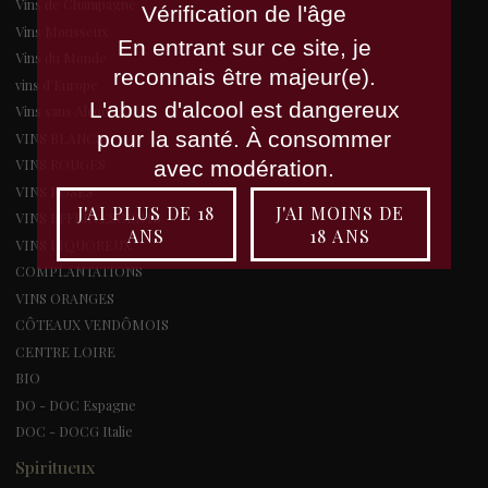
Vins de Champagne
Vérification de l'âge
Vins Mousseux
En entrant sur ce site, je
Vins du Monde
reconnais être majeur(e).
vins d'Europe
L'abus d'alcool est dangereux
Vins sans Alcool
pour la santé. À consommer
VINS BLANCS
avec modération.
VINS ROUGES
VINS ROSES
J'AI PLUS DE 18
J'AI MOINS DE
VINS EFFERVESCENTS
ANS
18 ANS
VINS LIQUOREUX
COMPLANTATIONS
VINS ORANGES
CÔTEAUX VENDÔMOIS
CENTRE LOIRE
BIO
DO - DOC Espagne
DOC - DOCG Italie
Spiritueux