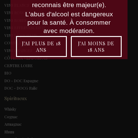
reconnais être majeur(e).
VINS BLANCS
VINS ROUGES
L'abus d'alcool est dangereux
VINS ROSES
pour la santé. À consommer
VINS EFFERVESCENTS
avec modération.
VINS LIQUOREUX
J'AI PLUS DE 18
J'AI MOINS DE
COMPLANTATIONS
ANS
18 ANS
VINS ORANGES
CÔTEAUX VENDÔMOIS
CENTRE LOIRE
BIO
DO - DOC Espagne
DOC - DOCG Italie
Spiritueux
Whisky
Cognac
Armagnac
Rhum