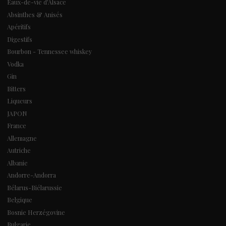
Eaux-de-vie d'Alsace
Absinthes & Anisés
Apéritifs
Digestifs
Bourbon - Tennessee whiskey
Vodka
Gin
Bitters
Liqueurs
JAPON
France
Allemagne
Autriche
Albanie
Andorre-Andorra
Bélarus-Biélarussie
Belgique
Bosnie Herzégovine
Bulgarie