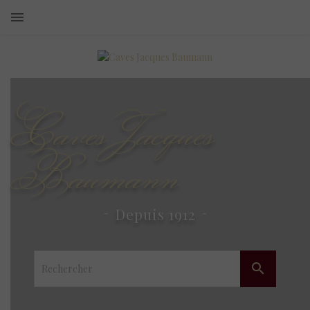
Caves Jacques
Baumann
Depuis 1912
