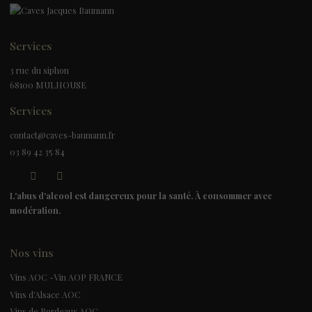
Services
3 rue du siphon
68100 MULHOUSE
Services
contact@caves-baumann.fr
03 89 42 35 84
L'abus d'alcool est dangereux pour la santé. À consommer avec
modération.
Nos vins
Vins AOC -Vin AOP FRANCE
Vins d'Alsace AOC
Vins de Bordeaux AOC