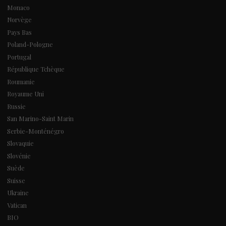
Monaco
Norvège
Pays Bas
Poland-Pologne
Portugal
République Tchèque
Roumanie
Royaume Uni
Russie
San Marino-Saint Marin
Serbie-Monténégro
Slovaquie
Slovénie
Suède
Suisse
Ukraine
Vatican
BIO