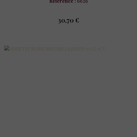
Référence :
6629
30,70 €
prix