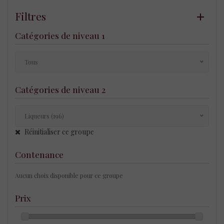
Filtres
Catégories de niveau 1
Tous
Tous
Catégories de niveau 2
Spiritueux (196)
Liqueurs (196)
Tous
Réinitialiser ce groupe
Liqueurs (196)
Contenance
Aucun choix disponible pour ce groupe
Prix