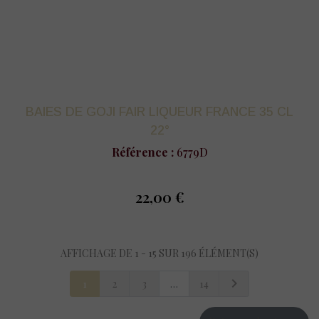
BAIES DE GOJI FAIR LIQUEUR FRANCE 35 CL
22°
Référence :
6779D
22,00 €
prix
AFFICHAGE DE 1 - 15 SUR 196 ÉLÉMENT(S)

1
2
3
…
14
SUIVANT