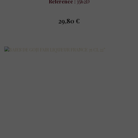
Référence :
3562D
29,80 €
prix