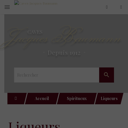
Jacques Baumann
CAVES
Depuis 1912

Accueil
Spiritueux
Liqueurs
liqueurs