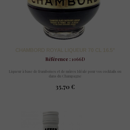
CHAMBORD ROYAL LIQUEUR 70 CL 16.5°
Référence :
1066D
Liqueur à base de framboises et de mûres Idéale pour vos cocktails ou
dans du Champagne
35,70 €
prix