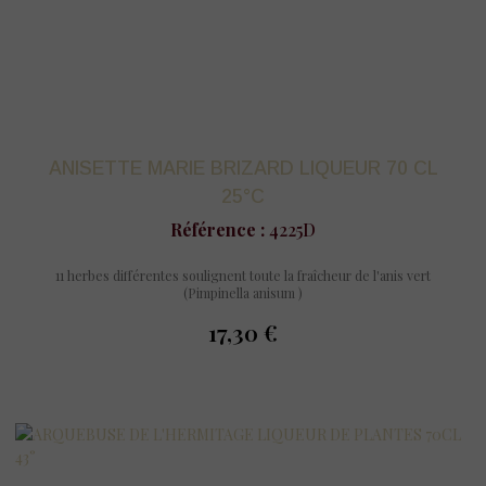
ANISETTE MARIE BRIZARD LIQUEUR 70 CL
25°C
Référence :
4225D
11 herbes différentes soulignent toute la fraîcheur de l'anis vert
(Pimpinella anisum )
17,30 €
prix