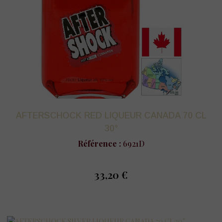
AFTERSCHOCK RED LIQUEUR CANADA 70 CL
30°
Référence :
6921D
33,20 €
prix