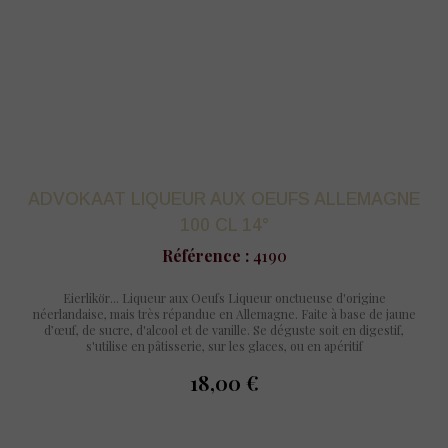
ADVOKAAT LIQUEUR AUX OEUFS ALLEMAGNE
100 CL 14°
Référence :
4190
Eierlikör... Liqueur aux Oeufs Liqueur onctueuse d'origine
néerlandaise, mais très répandue en Allemagne. Faite à base de jaune
d’œuf, de sucre, d'alcool et de vanille. Se déguste soit en digestif,
s'utilise en pâtisserie, sur les glaces, ou en apéritif
18,00 €
prix