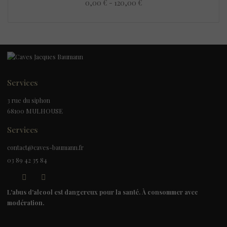
0,00 € - 120,00 €
Services
3 rue du siphon
68100 MULHOUSE
Services
contact@caves-baumann.fr
03 89 42 35 84
L'abus d'alcool est dangereux pour la santé. À consommer avec
modération.