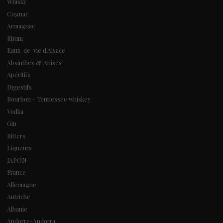
Whisky
Cognac
Armagnac
Rhum
Eaux-de-vie d'Alsace
Absinthes & Anisés
Apéritifs
Digestifs
Bourbon - Tennessee whiskey
Vodka
Gin
Bitters
Liqueurs
JAPON
France
Allemagne
Autriche
Albanie
Andorre-Andorra