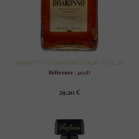
AMARETTO DI SARONNO ITALIE 70 CL 28°
Référence :
4193D
29,20 €
prix