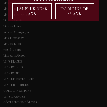
Vins de Bourgogne Côtes Chalonnaises
J'AI PLUS DE 18
J'AI MOINS DE
Vins de Bourgogne Mâconnais
ANS
18 ANS
Vins du Jura-Arbois
Vins de Savoie
Vins de Loire
Vins de Champagne
Vins Mousseux
Vins du Monde
vins d'Europe
Vins sans Alcool
VINS BLANCS
VINS ROUGES
VINS ROSES
VINS EFFERVESCENTS
VINS LIQUOREUX
COMPLANTATIONS
VINS ORANGES
CÔTEAUX VENDÔMOIS