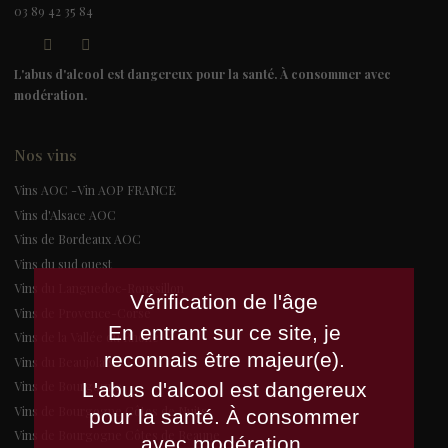
03 89 42 35 84
L'abus d'alcool est dangereux pour la santé. À consommer avec
modération.
Nos vins
Vins AOC -Vin AOP FRANCE
Vins d'Alsace AOC
Vins de Bordeaux AOC
Vins du sud ouest
Vins du Languedoc-Roussillon
Vérification de l'âge
Vins de Provence-Corse
En entrant sur ce site, je
Vins de la Vallée du Rhône
reconnais être majeur(e).
Vins du Beaujolais
L'abus d'alcool est dangereux
Vins de Bourgogne
Vins de Bourgogne Côtes de Nuits
pour la santé. À consommer
Vins de Bourgogne Côtes de Beaune
avec modération.