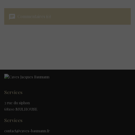
chat
Commentaires (0)
Services
3 rue du siphon
68100 MULHOUSE
Services
contact@caves-baumann.fr