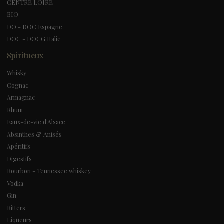
CENTRE LOIRE
BIO
DO - DOC Espagne
DOC - DOCG Italie
Spiritueux
Whisky
Cognac
Armagnac
Rhum
Eaux-de-vie d'Alsace
Absinthes & Anisés
Apéritifs
Digestifs
Bourbon - Tennessee whiskey
Vodka
Gin
Bitters
Liqueurs