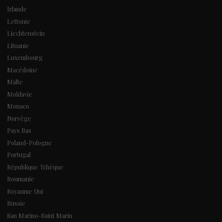
Irlande
Lettonie
Liechtenstein
Lituanie
Luxembourg
Macédoine
Malte
Moldavie
Monaco
Norvège
Pays Bas
Poland-Pologne
Portugal
République Tchèque
Roumanie
Royaume Uni
Russie
San Marino-Saint Marin