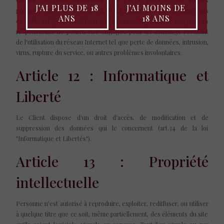
J'AI PLUS DE 18
J'AI MOINS DE
proposés sur le site. CAVES JACQUES BAUMANN, dans le processus
ANS
18 ANS
de vente en ligne, n'est tenu que par une obligation de moyens ; sa
responsabilité ne pourra être engagée pour un dommage résultant
de l'utilisation du réseau Internet tel que perte de données, intrusion,
virus, rupture du service, ou autres problèmes involontaires.
Article 12 : Informatique et
Liberté
Le Client dispose d'un droit d'accès, de modification et de
suppression des données qui le concernent (art.34 de la loi
"Informatique et Libertés").
Article 13 : Propriété
intellectuelle
Personne n'est autorisé à reproduire, exploiter, rediffuser, ou utiliser
à quelque titre que ce soit, même partiellement, des éléments du site