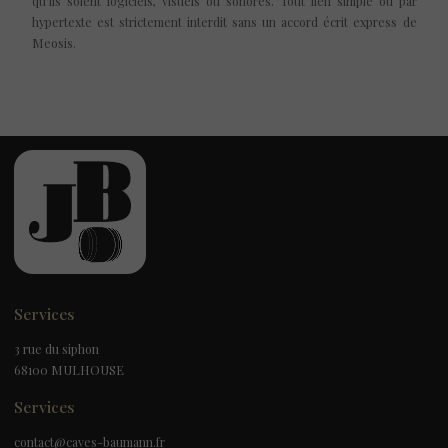
qu'ils soient logiciels, visuels ou sonores. Tout lien simple ou par
hypertexte est strictement interdit sans un accord écrit express de
Meosis.
Services
3 rue du siphon
68100 MULHOUSE
Services
contact@caves-baumann.fr