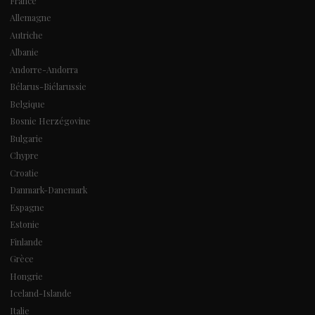
France
Allemagne
Autriche
Albanie
Andorre-Andorra
Bélarus-Biélarussie
Belgique
Bosnie Herzégovine
Bulgarie
Chypre
Croatie
Danmark-Danemark
Espagne
Estonie
Finlande
Grèce
Hongrie
Iceland-Islande
Italie