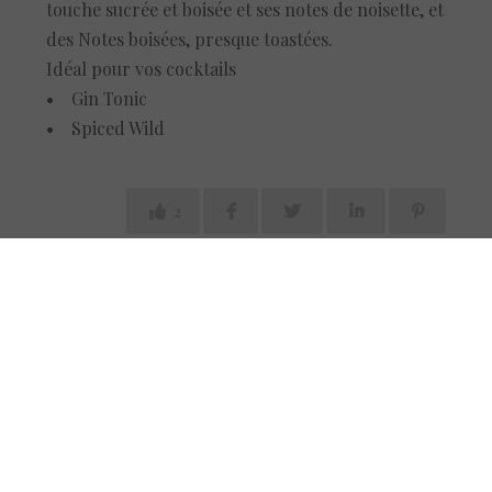
touche sucrée et boisée et ses notes de noisette, et
des Notes boisées, presque toastées.
Idéal pour vos cocktails
• Gin Tonic
• Spiced Wild
2
Commentaires
Laissez un commentaire