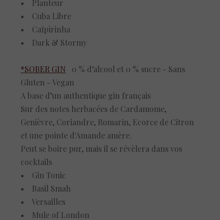
• Planteur
• Cuba Libre
• Caïpirinha
• Dark & Stormy
*SOBER GIN
0 % d’alcool et 0 % sucre - Sans
Gluten - Vegan
A base d’un authentique gin français
Sur des notes herbacées de Cardamome,
Genièvre, Coriandre, Romarin, Ecorce de Citron
et une pointe d'Amande amère.
Peut se boire pur, mais il se révèlera dans vos
cocktails
• Gin Tonic
• Basil Smah
• Versailles
• Mule of London