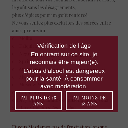
le goût sans les désagréments,
plus d’épices pour un goût renforcé.
Ne vous sentez plus exclu lors des soirées entre
amis, prenez un
o Mojito
Vérification de l'âge
o Daïquiri,
o Negroni,
En entrant sur ce site, je
o Spritz,
reconnais être majeur(e).
o Americano,
L'abus d'alcool est dangereux
o Mai Tai,
pour la santé. À consommer
o Moscow Mule,
avec modération.
o Caïpirinha...
J'AI PLUS DE 18
J'AI MOINS DE
et il n’y a pas de limite de consommation, vous
ANS
18 ANS
garderez toujours l’esprit clair.
Et vous Mesdames, pas de frustration lorsque