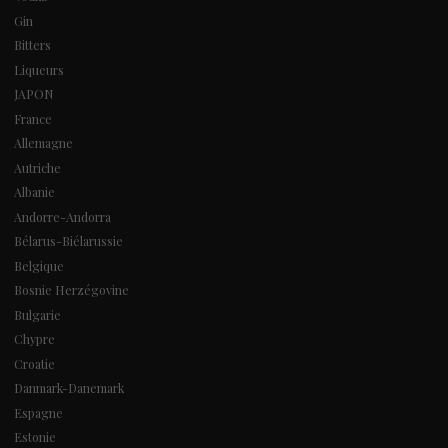
Gin
Bitters
Liqueurs
JAPON
France
Allemagne
Autriche
Albanie
Andorre-Andorra
Bélarus-Biélarussie
Belgique
Bosnie Herzégovine
Bulgarie
Chypre
Croatie
Danmark-Danemark
Espagne
Estonie