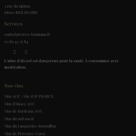
3 rue du siphon
68100 MULHOUSE
Services
contact@caves-baumann.fr
03 89 42 35 84
L'abus d'alcool est dangereux pour la santé. À consommer avec
modération.
Nos vins
Vins AOC -Vin AOP FRANCE
Vins d'Alsace AOC
Vins de Bordeaux AOC
Vins du sud ouest
Vins du Languedoc-Roussillon
Vins de Provence-Corse