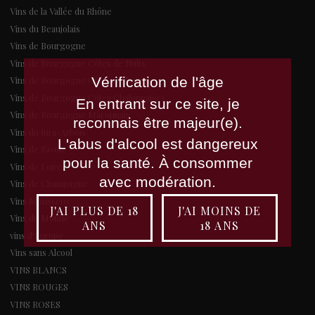
Vins de la Vallée du Rhône
Vins du Beaujolais
Vins de Bourgogne
Vins de Bourgogne Côtes de Nuits
Vérification de l'âge
Vins de Bourgogne Côtes de Beaune
Vins de Bourgogne Côtes Chalonnaises
En entrant sur ce site, je
Vins de Bourgogne Mâconnais
reconnais être majeur(e).
Vins du Jura-Arbois
L'abus d'alcool est dangereux
Vins de Savoie
pour la santé. À consommer
Vins de Loire
avec modération.
Vins de Champagne
Vins Mousseux
J'AI PLUS DE 18
J'AI MOINS DE
Vins du Monde
ANS
18 ANS
vins d'Europe
Vins sans Alcool
VINS BLANCS
VINS ROUGES
VINS ROSES