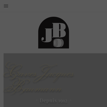
Caves Jacques
Baumann
Depuis 1912