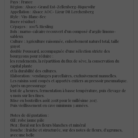
Pays : France
Région : Alsace-Grand Est-Zellenberg-Riquewihr
Appellation : Alsace AOC- Lieur Dit Lerchenberg
Style : Vin-Blanc-Sec
Sucre résiduel :
Cépages : 100% Riesling
Sols : marno-calcaire recouvert d’un composé d’argile limono-
sableux
Culture : Agriculture raisonnée, enherbement naturel total, taille
guyot
double Poussard, accompagnée d’une sélection stricte des
bourgeons pour réduire :
les rendements, la répartition du flux de sève, la conservation du
capital plante
et la durabilité des cultures.
Elaboration : vendanges parcellaires, exclusivement manuelles.
Les raisins sont coupés et apportés entiers au pressoir pneumatique.
Après un pressurage
lent de 4 heures, fermentation à basse température, puis élevage de
9 mois sur lies fines.
Mise en bouteilles août 2018 pour le millésime 2017.
Puis vieillissement en cave minimum 3 années.
Notes de dégustation :
Œil : robe jaune pâle
Nez : floral sur les fleurs blanches et minéral
Bouche : fraîche et structurée, sur des notes de fleurs, d’agrumes,
avec une belle