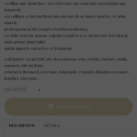
«Colline aux Alouettes » en référence aux courants ascendants qui
baignent
ces collines, et permettent aux oiseaux de se laisser porter, se situe
dans le
prolongement du Grand Cru Schoenenbourg.
Ce riche terroir marno-calcaire confère à ce vin un côté très floral,
ainsi qu’une minéralité
qui lui apporte caractère et fraîcheur.
A déguster en apéritif, sur des poissons crus, ceviche, tartare, sushi,
saumon, cuit ou fumé,
crustacés (homard, écrevisse, langouste..) viandes blanches en sauce,
bouchée à la reine…
QUANTITÉ

Ajouter au panier
DESCRIPTION
DÉTAILS