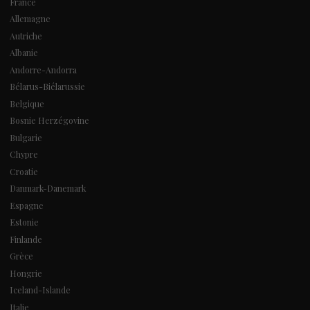
France
Allemagne
Autriche
Albanie
Andorre-Andorra
Bélarus-Biélarussie
Belgique
Bosnie Herzégovine
Bulgarie
Chypre
Croatie
Danmark-Danemark
Espagne
Estonie
Finlande
Grèce
Hongrie
Iceland-Islande
Italie