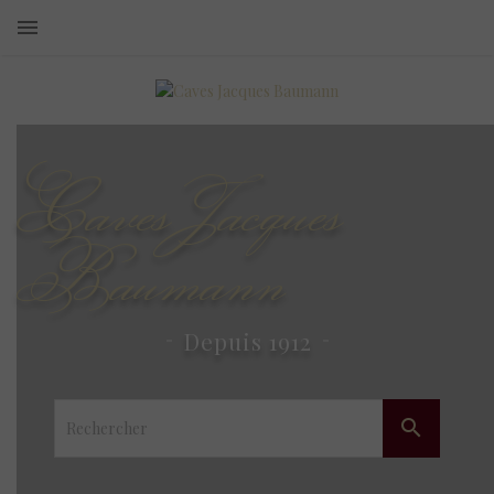
Caves Jacques
Baumann
Depuis 1912
